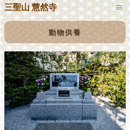
三聖山 慧然寺
Togg
navig
動物供養